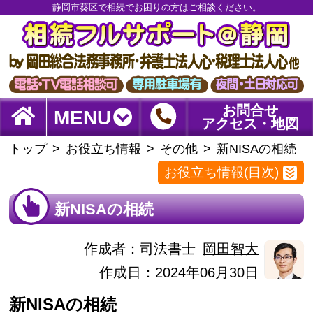
静岡市葵区で相続でお困りの方はご相談ください。
お問合せ
MENU
アクセス・地図
トップ
お役立ち情報
その他
新NISAの相続
お役立ち情報(目次)
新NISAの相続
作成者：
司法書士
岡田智大
作成日：2024年06月30日
新NISAの相続