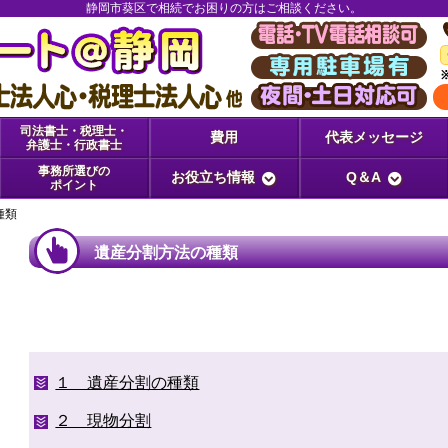
静岡市葵区で相続でお困りの方はご相談ください。
司法書士・税理士・
費用
代表メッセージ
弁護士・行政書士
事務所選びの
お役立ち情報
Q＆A
ポイント
種類
遺産分割方法の種類
１ 遺産分割の種類
２ 現物分割