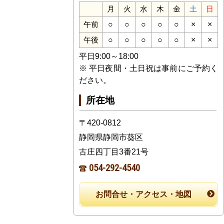
月
火
水
木
金
土
日
○
○
○
○
○
×
×
午前
○
○
○
○
○
×
×
午後
平日9:00～18:00
※ 平日夜間・土日祝は事前にご予約く
ださい。
所在地
〒420-0812
静岡県静岡市葵区
古庄四丁目3番21号
054-292-4540
お問合せ・アクセス・地図